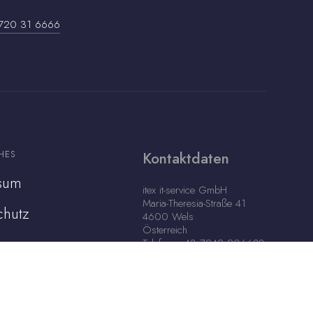
720 31 6666
HES
Kontaktdaten
sum
itex it-service GmbH
Maria-Theresia-Straße 41
chutz
4600 Wels
Österreich
Telefon: +43 7242 206688
Support E-Mail: office@itex.at
Support-Hotline: +43 720
31 6666