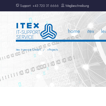
Support:
+43 720 31 6666
Wegbeschreibung
home
itex
le
itex it-service GmbH
>
Projects