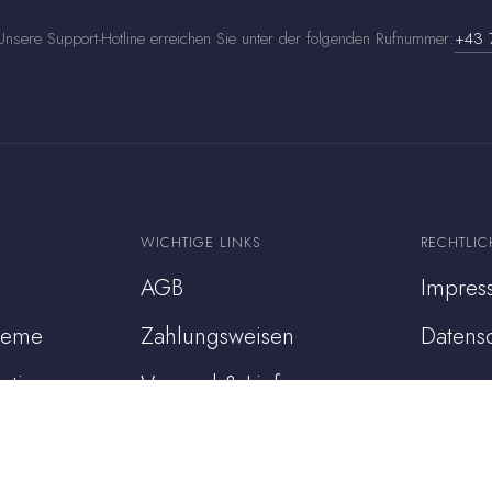
nsere Support-Hotline erreichen Sie unter der folgenden Rufnummer:
+43 
WICHTIGE LINKS
RECHTLIC
AGB
Impres
steme
Zahlungsweisen
Datens
ation
Versand & Lieferung
chung
Widerruf
Widerruf für digitale