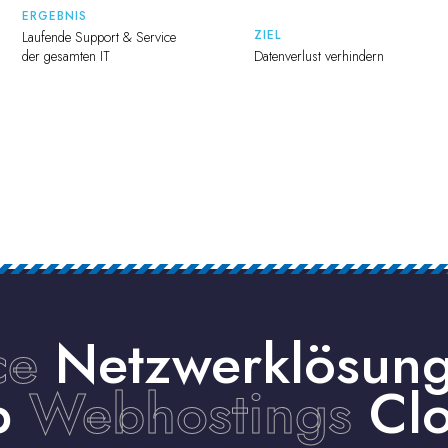
ERGEBNIS
ZIEL
Laufende Support & Service
der gesamten IT
Datenverlust verhindern
ce
Netzwerklösun
up
Webhostings
Clo