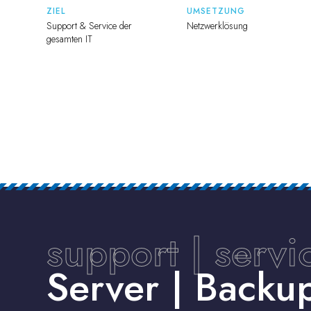
ZIEL
UMSETZUNG
Support & Service der
Netzwerklösung
gesamten IT
support | servi
Server | Back