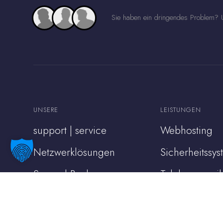
Sie haben ein dringendes Problem? U
UNSERE
LEISTUNGEN
support | service
Webhosting
Netzwerklösungen
Sicherheitssy
Server | Backup
Telekommunik
Cloud Services
Videoüberwa