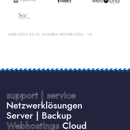
HIER GEHT ES ZU UNSEREN REFERENZEN
support | service
Netzwerklösungen
Server | Backup
Webhostings
Cloud