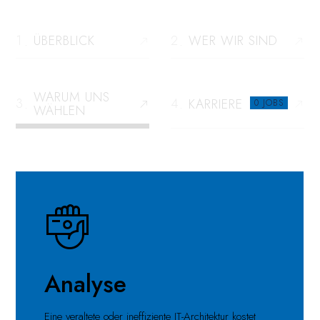
ÜBERBLICK
WER WIR SIND
WARUM UNS
KARRIERE
0 JOBS
WÄHLEN
Analyse
Eine veraltete oder ineffiziente IT-Architektur kostet