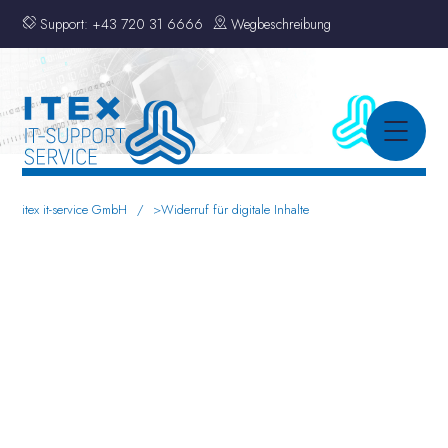
Support:
+43 720 31 6666
Wegbeschreibung
itex it-service GmbH
>
Widerruf für digitale Inhalte