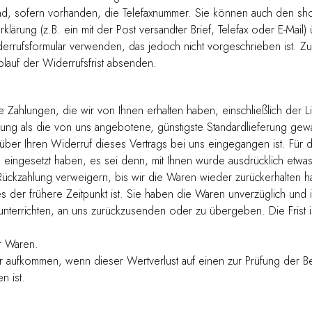
und, sofern vorhanden, die Telefaxnummer. Sie können auch den sh
rklärung (z.B. ein mit der Post versandter Brief, Telefax oder E-Mail
errufsformular verwenden, das jedoch nicht vorgeschrieben ist. Zur
lauf der Widerrufsfrist absenden.
 Zahlungen, die wir von Ihnen erhalten haben, einschließlich der L
rung als die von uns angebotene, günstigste Standardlieferung gewä
 über Ihren Widerruf dieses Vertrags bei uns eingegangen ist. Für
on eingesetzt haben, es sei denn, mit Ihnen wurde ausdrücklich etw
Rückzahlung verweigern, bis wir die Waren wieder zurückerhalten 
 der frühere Zeitpunkt ist. Sie haben die Waren unverzüglich und 
nterrichten, an uns zurückzusenden oder zu übergeben. Die Frist i
r Waren.
r aufkommen, wenn dieser Wertverlust auf einen zur Prüfung der Be
n ist.