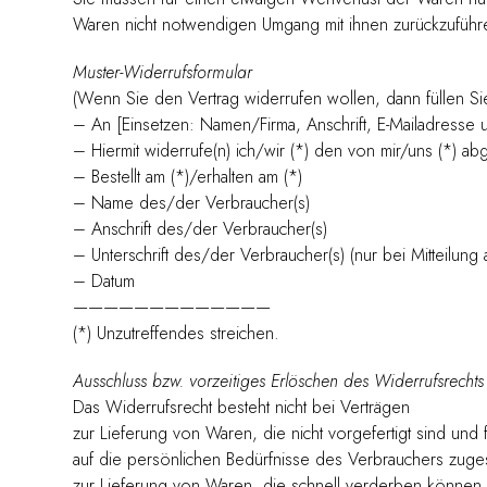
Waren nicht notwendigen Umgang mit ihnen zurückzuführe
Muster-Widerrufsformular
(Wenn Sie den Vertrag widerrufen wollen, dann füllen Si
– An [Einsetzen: Namen/Firma, Anschrift, E-Mailadresse 
– Hiermit widerrufe(n) ich/wir (*) den von mir/uns (*) 
– Bestellt am (*)/erhalten am (*)
– Name des/der Verbraucher(s)
– Anschrift des/der Verbraucher(s)
– Unterschrift des/der Verbraucher(s) (nur bei Mitteilung 
– Datum
—————————————
(*) Unzutreffendes streichen.
Ausschluss bzw. vorzeitiges Erlöschen des Widerrufsrechts
Das Widerrufsrecht besteht nicht bei Verträgen
zur Lieferung von Waren, die nicht vorgefertigt sind un
auf die persönlichen Bedürfnisse des Verbrauchers zuges
zur Lieferung von Waren, die schnell verderben können o