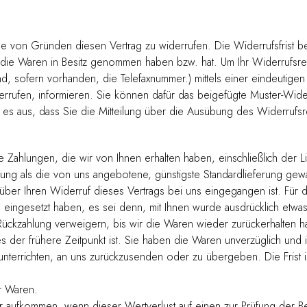
 von Gründen diesen Vertrag zu widerrufen. Die Widerrufsfrist be
st, die Waren in Besitz genommen haben bzw. hat. Um Ihr Widerrufsr
 sofern vorhanden, die Telefaxnummer.) mittels einer eindeutigen Er
iderrufen, informieren. Sie können dafür das beigefügte Muster-Wid
t es aus, dass Sie die Mitteilung über die Ausübung des Widerrufsr
 Zahlungen, die wir von Ihnen erhalten haben, einschließlich der L
rung als die von uns angebotene, günstigste Standardlieferung gewä
 über Ihren Widerruf dieses Vertrags bei uns eingegangen ist. Für
on eingesetzt haben, es sei denn, mit Ihnen wurde ausdrücklich etw
Rückzahlung verweigern, bis wir die Waren wieder zurückerhalten 
 der frühere Zeitpunkt ist. Sie haben die Waren unverzüglich und 
nterrichten, an uns zurückzusenden oder zu übergeben. Die Frist i
r Waren.
r aufkommen, wenn dieser Wertverlust auf einen zur Prüfung der Be