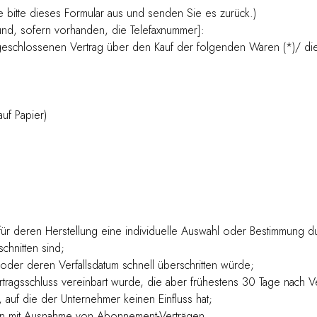
e bitte dieses Formular aus und senden Sie es zurück.)
und, sofern vorhanden, die Telefaxnummer]:
abgeschlossenen Vertrag über den Kauf der folgenden Waren (*)/ die
auf Papier)
d für deren Herstellung eine individuelle Auswahl oder Bestimmung 
chnitten sind;
der deren Verfallsdatum schnell überschritten würde;
ertragsschluss vereinbart wurde, die aber frühestens 30 Tage nach 
auf die der Unternehmer keinen Einfluss hat;
erten mit Ausnahme von Abonnement-Verträgen.