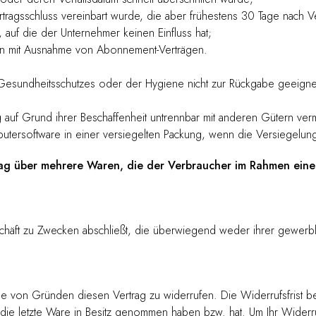
ertragsschluss vereinbart wurde, die aber frühestens 30 Tage nach 
auf die der Unternehmer keinen Einfluss hat;
erten mit Ausnahme von Abonnement-Verträgen.
Gesundheitsschutzes oder der Hygiene nicht zur Rückgabe geeignet
 auf Grund ihrer Beschaffenheit untrennbar mit anderen Gütern ver
ersoftware in einer versiegelten Packung, wenn die Versiegelung 
ag über mehrere Waren, die der Verbraucher im Rahmen einer 
schäft zu Zwecken abschließt, die überwiegend weder ihrer gewerbli
 von Gründen diesen Vertrag zu widerrufen. Die Widerrufsfrist be
t, die letzte Ware in Besitz genommen haben bzw. hat. Um Ihr Wider