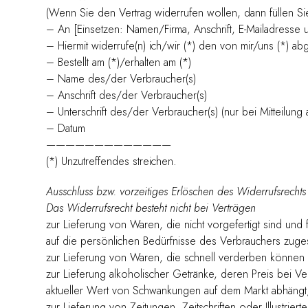
(Wenn Sie den Vertrag widerrufen wollen, dann füllen Si
– An [Einsetzen: Namen/Firma, Anschrift, E-Mailadresse 
– Hiermit widerrufe(n) ich/wir (*) den von mir/uns (*) 
– Bestellt am (*)/erhalten am (*)
– Name des/der Verbraucher(s)
– Anschrift des/der Verbraucher(s)
– Unterschrift des/der Verbraucher(s) (nur bei Mitteilung 
– Datum
—————————————
(*) Unzutreffendes streichen.
Ausschluss bzw. vorzeitiges Erlöschen des Widerrufsrechts
Das Widerrufsrecht besteht nicht bei Verträgen
zur Lieferung von Waren, die nicht vorgefertigt sind un
auf die persönlichen Bedürfnisse des Verbrauchers zuges
zur Lieferung von Waren, die schnell verderben können o
zur Lieferung alkoholischer Getränke, deren Preis bei V
aktueller Wert von Schwankungen auf dem Markt abhängt, 
zur Lieferung von Zeitungen, Zeitschriften oder Illustri