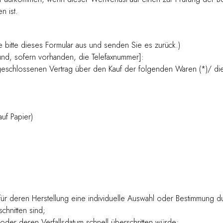
n ist.
e bitte dieses Formular aus und senden Sie es zurück.)
und, sofern vorhanden, die Telefaxnummer]:
abgeschlossenen Vertrag über den Kauf der folgenden Waren (*)/ die
auf Papier)
d für deren Herstellung eine individuelle Auswahl oder Bestimmung 
chnitten sind;
der deren Verfallsdatum schnell überschritten würde;