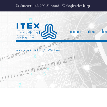
Support:
+43 720 31 6666
Wegbeschreibung
home
itex
le
itex it-service GmbH
>
Widerruf