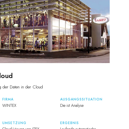
loud
g der Daten in der Cloud
FIRMA
AUSGANGSSITUATION
WINTEX
Die ist Analyse
UMSETZUNG
ERGEBNIS
Cloud-Lösung von ITEX
Laufende automatische