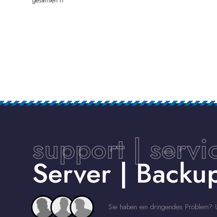
support | servi
Server | Back
Sie haben ein dringendes Problem? U