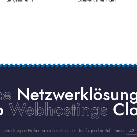
ce
Netzwerklösun
up
Webhostings
Clo
nsere Support-Hotline erreichen Sie unter der folgenden Rufnummer:
+43 