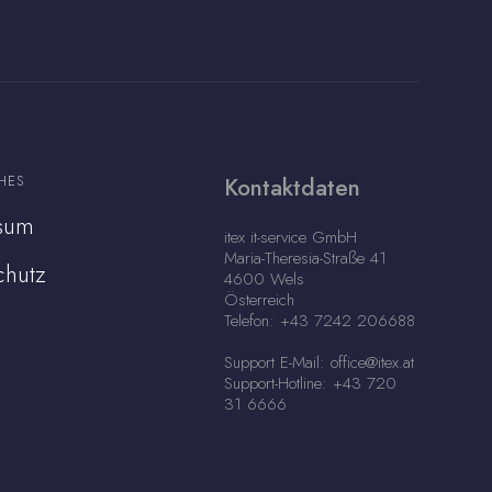
HES
Kontaktdaten
sum
itex it-service GmbH
Maria-Theresia-Straße 41
chutz
4600 Wels
Österreich
Telefon: +43 7242 206688
Support E-Mail: office@itex.at
Support-Hotline: +43 720
31 6666