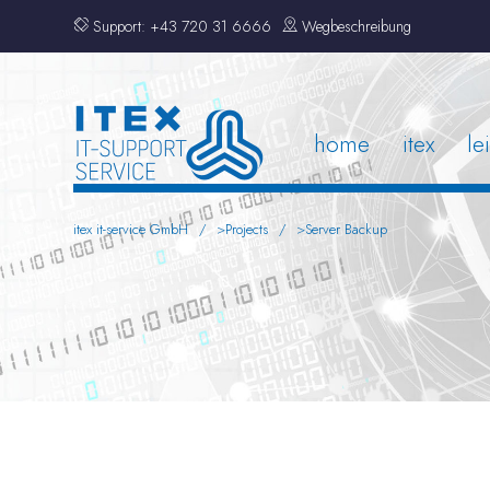
Support:
+43 720 31 6666
Wegbeschreibung
home
itex
le
itex it-service GmbH
>
Projects
>
Server Backup