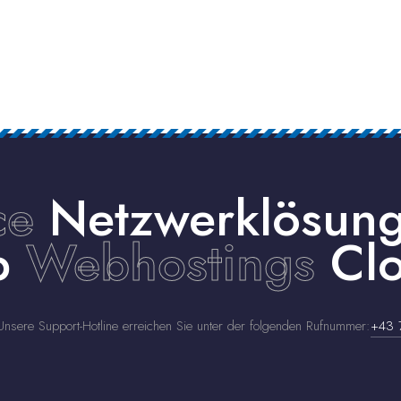
ce
Netzwerklösun
up
Webhostings
Clo
nsere Support-Hotline erreichen Sie unter der folgenden Rufnummer:
+43 