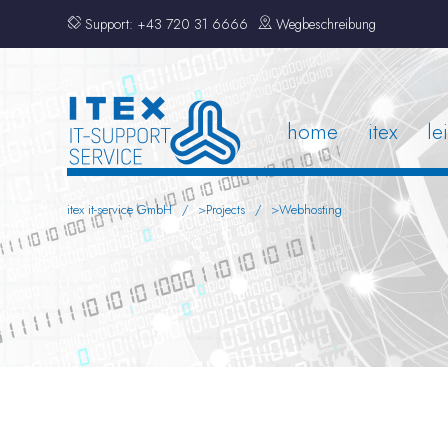
Support:
+43 720 31 6666
Wegbeschreibung
home
itex
le
itex it-service GmbH
>
Projects
>
Webhosting