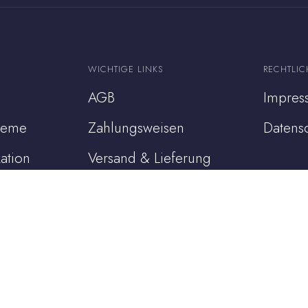
WICHTIGE LINKS
RECHTLIC
AGB
Impres
steme
Zahlungsweisen
Datens
ation
Versand & Lieferung
chung
Widerruf
Widerruf für digitale
Inhalte