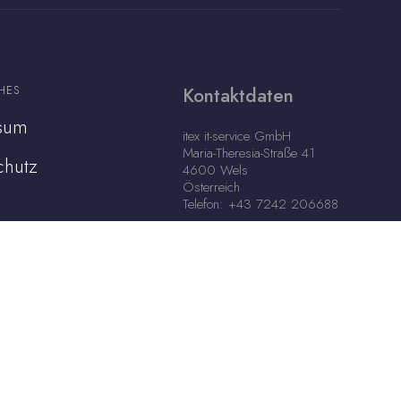
HES
Kontaktdaten
sum
itex it-service GmbH
Maria-Theresia-Straße 41
chutz
4600 Wels
Österreich
Telefon: +43 7242 206688
Support E-Mail: office@itex.at
Support-Hotline: +43 720
31 6666