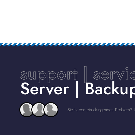
support | servi
Server | Back
Sie haben ein dringendes Problem? U